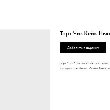
Торт Чиз Кейк Нь
Добавить в корзину
Торт Чиз Кейк классический може
имбирем и лаймом. Может быть бе