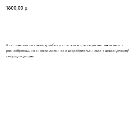
1800,00
р.
Добавить в корзину
Классический песочный крамбл - рассыпчатое хрустящее песочное тесто с
разнообразным начинками: лимонное с цедрой/апельсиновое с цедрой/клюква/
смородина/вишня