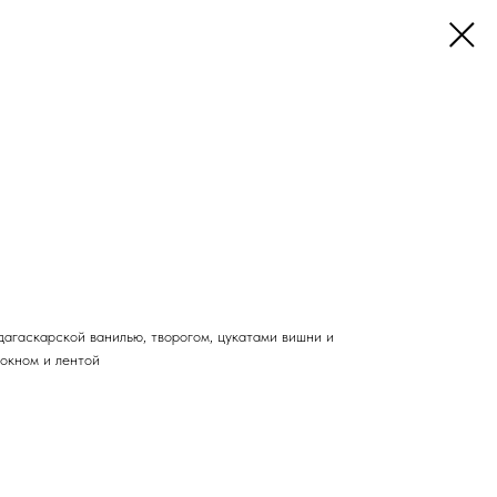
дагаскарской ванилью, творогом, цукатами вишни и
 окном и лентой