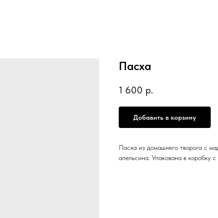
Пасха
1 600
р.
Добавить в корзину
Пасха из домашнего творога с ма
апельсина. Упакована в коробку с