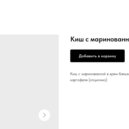
Киш с маринованн
Добавить в корзину
Киш с маринованной в крем бальз
картофеля (опционно)