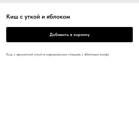
Киш с уткой и яблоком
Добавить в корзину
Киш с ароматной уткой в марокканских специях с яблочным конфи